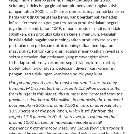
tetapi mulai meningkat kembali sejak pertengahan 2010.
Sekarang indeks harga global hampir menyamai tingkat krisis
pangan tahun 2008 lalu. Di pasar domestik juga terjadi kenaikan
harga yang tinggi terutama beras, yang berdampak terhadap
inflasi. Ketersediaan pangan terutama produksi dalam negeri
juga tidak sebaik tahun 2009, dimana produksi padi naik tidak
signifikan, dan produksi gula dan kedelai menurun. Masalah
krusial adalah bagaimana meningkatkan produktivitas sektor
pertanian dan pedesaan untuk meningkatkan pendapatan
masyarakat. Faktor kunci disini adalah meningkatkan investasi di
sektor pertanian dan pedesaan yang menyangkut akses
terhadap sumberdaya ekonomi seperti lahan, infrastruktur,
bioteknologi, agroindustri pedesaan, diversifikasi konsumsi
pangan, serta dukungan komitmen politik yang kuat.
Hunger and poverty are the most important issues faced by
humans. FAO estimates that currently 1.2 billion people suffer
from hunger in this planet; this number has increased from the
previous estimation of 854 million. In Indonesia, the number of
poor people in 2010 is around 31.02 million, or approximately
13.33 percent of the population, which is still far from the
target of 7.5 percent in 2015. Moreover, it is estimated that
around 10.07 percent of Indonesian people are still
experiencing extreme food insecurity. Global food crisis today is