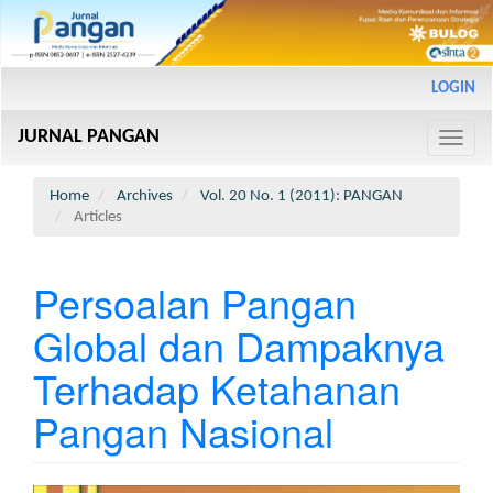
Main
LOGIN
Navigation
Main
JURNAL PANGAN
Content
Toggle
Sidebar
naviga
Home
Archives
Vol. 20 No. 1 (2011): PANGAN
Articles
Persoalan Pangan
Global dan Dampaknya
Terhadap Ketahanan
Pangan Nasional
Article